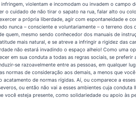
, infringem, violentam e incomodam ou invadem o campo d
r o cuidado de não tirar o sapato na rua, falar alto ou col
xercer a própria liberdade, agir com espontaneidade e c
ndo nunca – consciente e voluntariamente – o terreno dos 
 de quem, mesmo sendo conhecedor dos manuais de instruç
itude mais natural, e se atreve a infringir a rigidez das ca
berdade não estará invadindo o espaço alheio! Como uma op
cer em sua conduta a todas as regras sociais, se preferir
nduzir-se razoavelmente entre as pessoas, em qualquer lug
 as normas de consideração aos demais, a menos que você
o acatamento de normas rígidas. Aí, ou comparece a esses
 severos, ou então não vai a esses ambientes cuja conduta 
ue você esteja presente, como solidariedade ou apoio às 