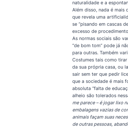
naturalidade e a esponta
Além disso, nada é mais
que revela uma artificial
se “pisando em cascas de
excesso de procediment
As normas sociais são va
“de bom tom” pode já não
para outras. Também vari
Costumes tais como tirar
da sua própria casa, ou 
sair sem ter que pedir l
que a sociedade é mais f
absoluta “falta de educa
alheio são tolerados nes
me parece – é jogar lixo n
embalagens vazias de com
animais façam suas necess
de outras pessoas, aban