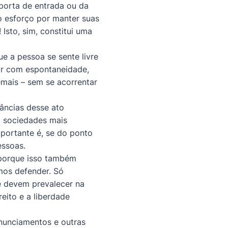
 porta de entrada ou da
 esforço por manter suas
Isto, sim, constitui uma
e a pessoa se sente livre
ir com espontaneidade,
mais – sem se acorrentar
tâncias desse ato
á sociedades mais
mportante é, se do ponto
essoas.
 porque isso também
emos defender. Só
e devem prevalecer na
eito e a liberdade
onunciamentos e outras