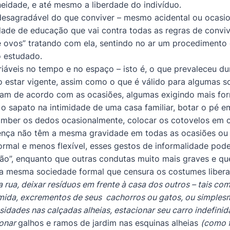
neidade, e até mesmo a liberdade do indivíduo.
 desagradável do que conviver – mesmo acidental ou ocas
idade de educação que vai contra todas as regras de convivê
 ovos” tratando com ela, sentindo no ar um procedimento d
o estudado.
riáveis no tempo e no espaço – isto é, o que prevaleceu 
 estar vigente, assim como o que é válido para algumas s
am de acordo com as ocasiões, algumas exigindo mais for
 o sapato na intimidade de uma casa familiar, botar o pé 
lamber os dedos ocasionalmente, colocar os cotovelos em c
icença não têm a mesma gravidade em todas as ocasiões ou
ormal e menos flexível, esses gestos de informalidade p
ção”, enquanto que outras condutas muito mais graves e qu
sa mesma sociedade formal que censura os costumes liber
a rua, deixar resíduos em frente à casa dos outros – tais co
ida, excrementos de seus cachorros ou gatos, ou simplesm
idades nas calçadas alheias, estacionar seu carro indefini
donar
galhos e ramos de jardim nas esquinas alheias
(como 