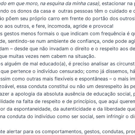
hado em que moro, na esquina da minha casa)
, estacionar na
ndo os donos da casa e outras pessoas têm o cuidado e o
o põem seu próprio carro em frente do portão dos outros! 
o aos outros, e fere, incomoda, agride e provoca!
s gestos menos formais o que indicam com frequência é qu
de, sentindo-se num ambiente de confiança, onde pode ag
m – desde que não invadam o direito e o respeito aos de
, que muitas vezes nem cabem na situação.
s alguém de mal educado(a), é preciso analisar as circuns
 a que pertence o indivíduo censurado; como já dissemos, h
assim como outras mais flexíveis e espontâneas – o mais i
azoável, essa conduta constitui ou não um desrespeito às p
zer a apologia da absoluta ausência de educação social,
lidade na falta de respeito e de princípios, que aqui quer
or da espontaneidade, da autenticidade e da liberdade qu
conduta do indivíduo como ser social, sem infringir o dir
nte alertar para os comportamentos, gestos, condutas, pr