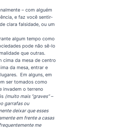
ionalmente – com alguém
ncia, e faz você sentir-
e clara falsidade, ou um
durante algum tempo como
ociedades pode não sê-lo
malidade que outras.
em cima da mesa de centro
ima da mesa, entrar e
 lugares. Em alguns, em
odem ser tomados como
e invadem o terreno
ais
(muito mais “graves” –
mo garrafas ou
ente deixar que esses
damente em frente a casas
frequentemente me