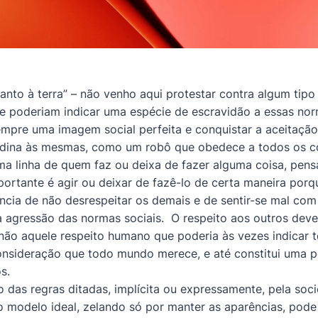
anto à terra” – não venho aqui protestar contra algum tipo
que poderiam indicar uma espécie de escravidão a essas nor
empre uma imagem social perfeita e conquistar a aceitaç
dina às mesmas, como um robô que obedece a todos os c
ma linha de quem faz ou deixa de fazer alguma coisa, pen
portante é agir ou deixar de fazê-lo de certa maneira porq
iência de não desrespeitar os demais e de sentir-se mal c
 agressão das normas sociais. O respeito aos outros deveri
ão aquele respeito humano que poderia às vezes indicar t
nsideração que todo mundo merece, e até constitui uma po
s.
das regras ditadas, implícita ou expressamente, pela soci
 modelo ideal, zelando só por manter as aparências, pode 